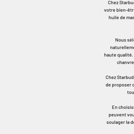
Chez Starbud
votre bien-êtr
huile de mas
Nous sél
naturellem
haute qualité.
chanvre,
Chez Starbuds
de proposer d
tou
En choisis
peuvent vous
soulager la d