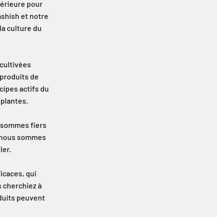
périeure pour
ashish et notre
la culture du
cultivées
produits de
cipes actifs du
 plantes.
s sommes fiers
et nous sommes
ler.
icaces, qui
s cherchiez à
oduits peuvent