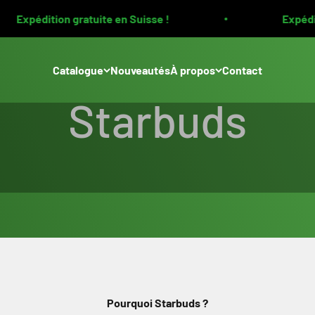
xpédition gratuite en Suisse !
Expédition 
Catalogue
Nouveautés
À propos
Contact
Notre histoire
Pourquoi Starbuds ?