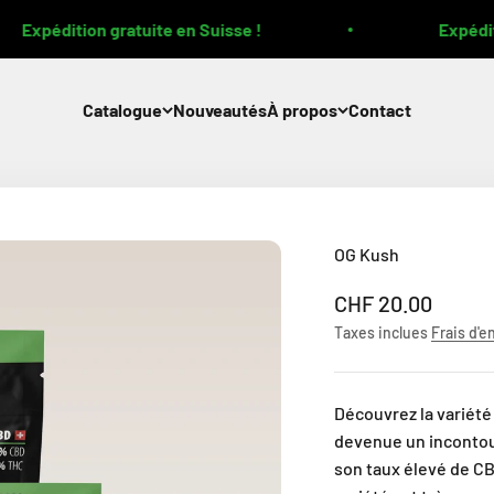
Expédition gratuite en Suisse !
Expéditio
Catalogue
Nouveautés
À propos
Contact
OG Kush
Prix de vente
CHF 20.00
Taxes inclues
Frais d'e
Découvrez la variété
devenue un incontou
son taux élevé de CB