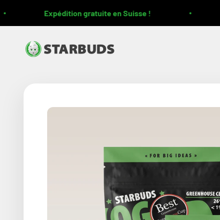
Passer au contenu
Expédition gratuite en Suisse !
Starbuds CBD - Le Goût de la Qualité