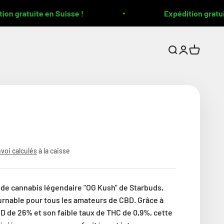
n gratuite en Suisse !
Expédition gratuit
Ouvrir la recher
Ouvrir le com
Voir le pa
nvoi calculés
à la caisse
 de cannabis légendaire "OG Kush" de Starbuds,
rnable pour tous les amateurs de CBD. Grâce à
D de 26% et son faible taux de THC de 0,9%, cette