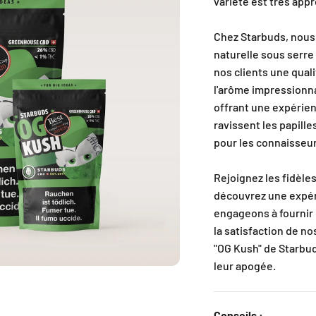
variété est très app
Chez Starbuds, nous 
naturelle sous serre 
nos clients une qual
l'arôme impressionna
offrant une expérien
ravissent les papille
pour les connaisseur
Rejoignez les fidèle
découvrez une expér
engageons à fournir d
la satisfaction de n
"OG Kush" de Starbud
leur apogée.
Conseils :